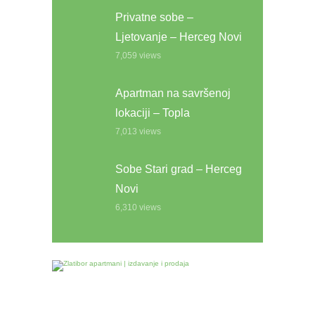
Privatne sobe –
Ljetovanje – Herceg Novi
7,059
views
Apartman na savršenoj
lokaciji – Topla
7,013
views
Sobe Stari grad – Herceg
Novi
6,310
views