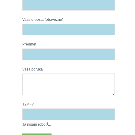
Vaša e-pošta (obavezno)
Predmet
Vaša poruka
12/4=?
Ja nisam robot