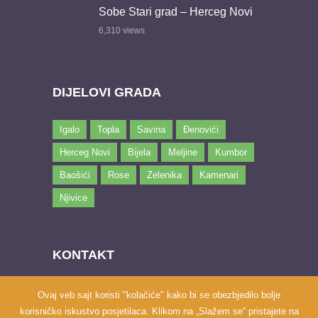
Sobe Stari grad – Herceg Novi
6,310
views
DIJELOVI GRADA
Igalo
Topla
Savina
Đenovići
Herceg Novi
Bijela
Meljine
Kumbor
Baošići
Rose
Zelenika
Kamenari
Njivice
KONTAKT
Email:
marketing@hnsmjestaj.com
Ovaj veb sajt koristi "kolačiće" kako bi se obezbjedilo bolje
korisničko iskustvo posjetilaca. Klikom na „Slažem se“ pristajete na