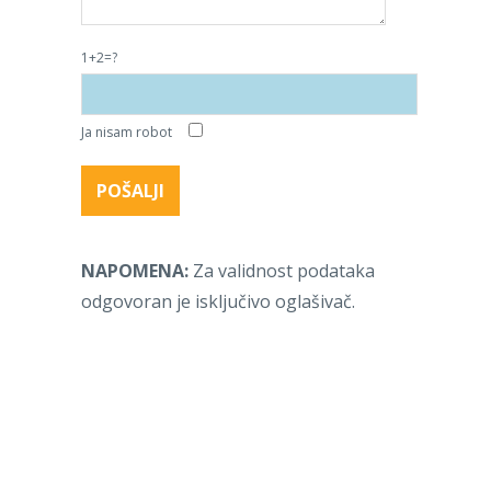
1+2=?
Ja nisam robot
NAPOMENA:
Za validnost podataka
odgovoran je isključivo oglašivač.