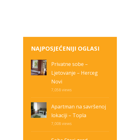
NAJPOSJEĆENIJI OGLASI
Privatne sobe –
Ljetovanje – Herceg
Novi
7,058
views
Apartman na savršenoj
lokaciji – Topla
7,008
views