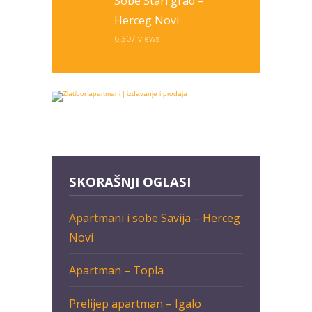
Sobe Stari grad –
Herceg Novi
6,307
views
SKORAŠNJI OGLASI
Apartmani i sobe Savija – Herceg
Novi
Apartman – Topla
Prelijep apartman – Igalo