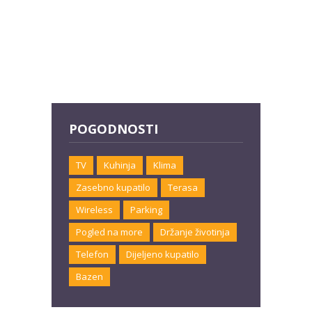
POGODNOSTI
TV
Kuhinja
Klima
Zasebno kupatilo
Terasa
Wireless
Parking
Pogled na more
Držanje životinja
Telefon
Dijeljeno kupatilo
Bazen