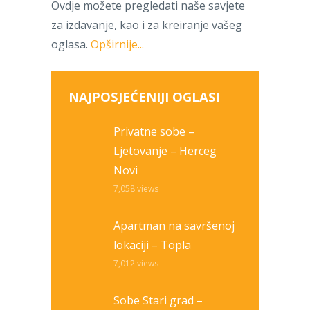
Ovdje možete pregledati naše savjete
za izdavanje, kao i za kreiranje vašeg
oglasa.
Opširnije...
NAJPOSJEĆENIJI OGLASI
Privatne sobe –
Ljetovanje – Herceg
Novi
7,058
views
Apartman na savršenoj
lokaciji – Topla
7,012
views
Sobe Stari grad –