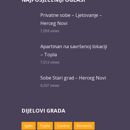
Privatne sobe – Ljetovanje –
Herceg Novi
7,058
views
Apartman na savršenoj lokaciji
– Topla
7,012
views
Sobe Stari grad – Herceg Novi
6,307
views
DIJELOVI GRADA
Igalo
Topla
Savina
Đenovići