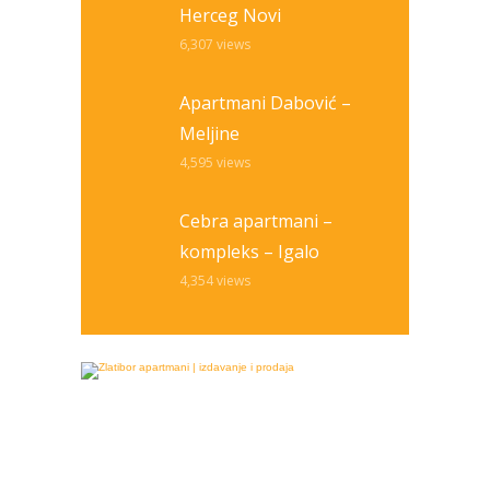
Herceg Novi
6,307
views
Apartmani Dabović –
Meljine
4,595
views
Cebra apartmani –
kompleks – Igalo
4,354
views