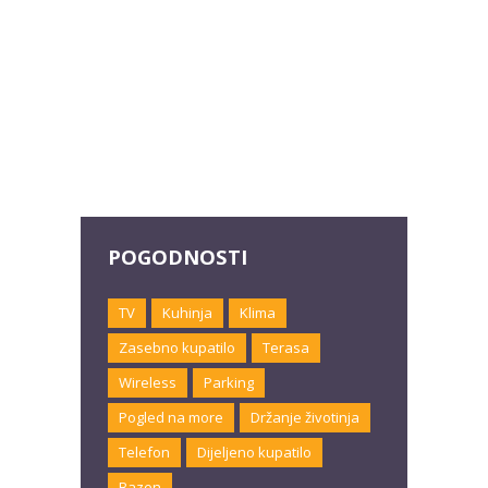
POGODNOSTI
TV
Kuhinja
Klima
Zasebno kupatilo
Terasa
Wireless
Parking
Pogled na more
Držanje životinja
Telefon
Dijeljeno kupatilo
Bazen