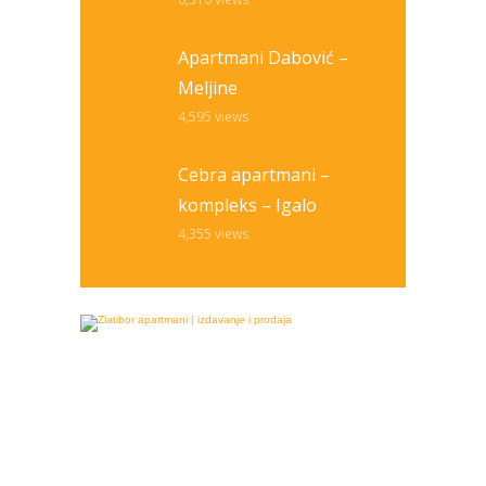
Apartmani Dabović –
Meljine
4,595
views
Cebra apartmani –
kompleks – Igalo
4,355
views