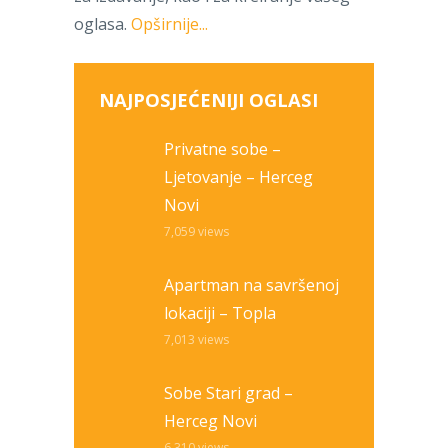
oglasa.
Opširnije...
NAJPOSJEĆENIJI OGLASI
Privatne sobe –
Ljetovanje – Herceg
Novi
7,059
views
Apartman na savršenoj
lokaciji – Topla
7,013
views
Sobe Stari grad –
Herceg Novi
6,310
views