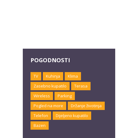
POGODNOSTI
TV
Kuhinja
Klima
Zasebno kupatilo
Terasa
Wireless
Parking
Pogled na more
Držanje životinja
Telefon
Dijeljeno kupatilo
Bazen