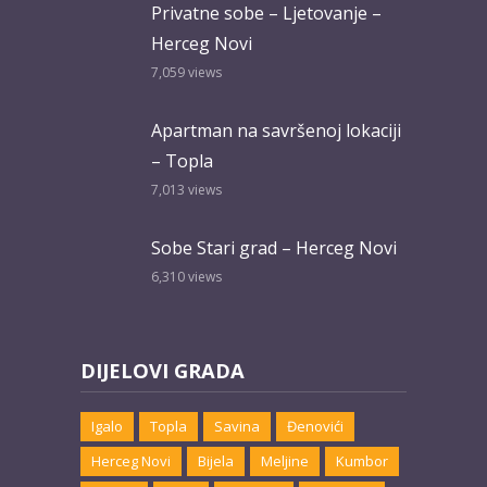
Privatne sobe – Ljetovanje –
Herceg Novi
7,059
views
Apartman na savršenoj lokaciji
– Topla
7,013
views
Sobe Stari grad – Herceg Novi
6,310
views
DIJELOVI GRADA
Igalo
Topla
Savina
Đenovići
Herceg Novi
Bijela
Meljine
Kumbor