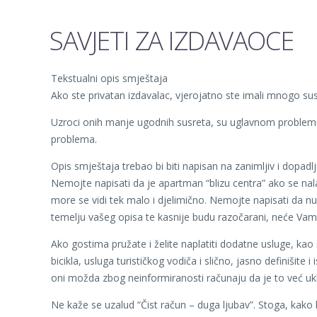
SAVJETI ZA IZDAVAOCE
Tekstualni opis smještaja
Ako ste privatan izdavalac, vjerojatno ste imali mnogo sus
Uzroci onih manje ugodnih susreta, su uglavnom problemi u
problema.
Opis smještaja trebao bi biti napisan na zanimljiv i dopadl
Nemojte napisati da je apartman “blizu centra” ako se nal
more se vidi tek malo i djelimično. Nemojte napisati da nu
temelju vašeg opisa te kasnije budu razočarani, neće Vam se
Ako gostima pružate i želite naplatiti dodatne usluge, kao
bicikla, usluga turističkog vodiča i slično, jasno definišit
oni možda zbog neinformiranosti računaju da je to već uklju
Ne kaže se uzalud “Čist račun – duga ljubav”. Stoga, kako 