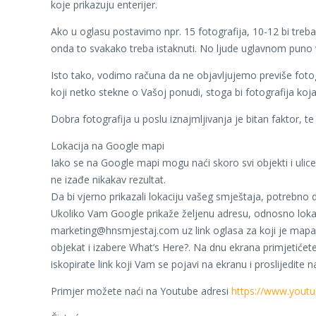
koje prikazuju enterijer.
Ako u oglasu postavimo npr. 15 fotografija, 10-12 bi treba
onda to svakako treba istaknuti. No ljude uglavnom puno 
Isto tako, vodimo računa da ne objavljujemo previše fotogra
koji netko stekne o Vašoj ponudi, stoga bi fotografija koja 
Dobra fotografija u poslu iznajmljivanja je bitan faktor, te o
Lokacija na Google mapi
Iako se na Google mapi mogu naći skoro svi objekti i ulice
ne izađe nikakav rezultat.
Da bi vjerno prikazali lokaciju vašeg smještaja, potrebn
Ukoliko Vam Google prikaže željenu adresu, odnosno lok
marketing@hnsmjestaj.com uz link oglasa za koji je mapa 
objekat i izabere What’s Here?. Na dnu ekrana primjetićet
iskopirate link koji Vam se pojavi na ekranu i proslijedi
Primjer možete naći na Youtube adresi
https://www.you