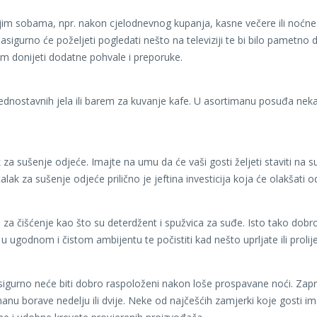
svojim sobama, npr. nakon cjelodnevnog kupanja, kasne večere ili noćn
 Zasigurno će poželjeti pogledati nešto na televiziji te bi bilo pame
vam donijeti dodatne pohvale i preporuke.
jednostavnih jela ili barem za kuvanje kafe. U asortimanu posuđa nek
za sušenje odjeće. Imajte na umu da će vaši gosti željeti staviti na s
talak za sušenje odjeće prilično je jeftina investicija koja će olakšat
 čišćenje kao što su deterdžent i spužvica za suđe. Isto tako dobro 
u ugodnom i čistom ambijentu te počistiti kad nešto uprljate ili prolijet
asigurno neće biti dobro raspoloženi nakon loše prospavane noći. Zap
u borave nedelju ili dvije. Neke od najčešćih zamjerki koje gosti im