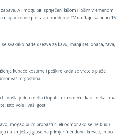
e zabave. A i mogu biti spriječeni kišom i lošim vremenom
tno da u apartmane postavite moderne TV uređaje sa puno TV
a se svakako nađe džezva za kavu, manji set lonaca, tava,
ušenje kupaće kostime i peškire kada se vrate s plaže.
i odmor vašim gostima.
bi došla jedna metla i lopatica za smeće, kao i neka krpa
e, isto vole i vaši gosti.
ravo, mogao bi im propasti cijeli odmor ako se ne budu
aju na smještaj glase na primjer “neudobni kreveti, imao