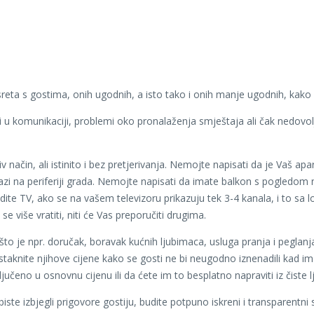
reta s gostima, onih ugodnih, a isto tako i onih manje ugodnih, kako 
 komunikaciji, problemi oko pronalaženja smještaja ali čak nedovoljn
jiv način, ali istinito i bez pretjerivanja. Nemojte napisati da je Vaš 
azi na periferiji grada. Nemojte napisati da imate balkon s pogledom
dite TV, ako se na vašem televizoru prikazuju tek 3-4 kanala, i to sa 
 više vratiti, niti će Vas preporučiti drugima.
 što je npr. doručak, boravak kućnih ljubimaca, usluga pranja i peglan
e i istaknite njihove cijene kako se gosti ne bi neugodno iznenadili kad 
čeno u osnovnu cijenu ili da ćete im to besplatno napraviti iz čiste l
biste izbjegli prigovore gostiju, budite potpuno iskreni i transparent