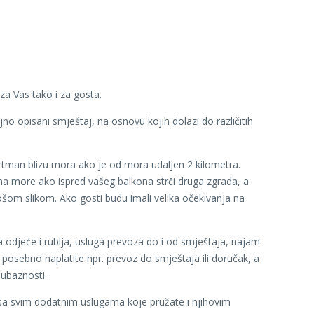
za Vas tako i za gosta.
o opisani smještaj, na osnovu kojih dolazi do različitih
apartman blizu mora ako je od mora udaljen 2 kilometra.
 na more ako ispred vašeg balkona strči druga zgrada, a
lošom slikom. Ako gosti budu imali velika očekivanja na
ja odjeće i rublja, usluga prevoza do i od smještaja, najam
im posebno naplatite npr. prevoz do smještaja ili doručak, a
jubaznosti.
ni sa svim dodatnim uslugama koje pružate i njihovim