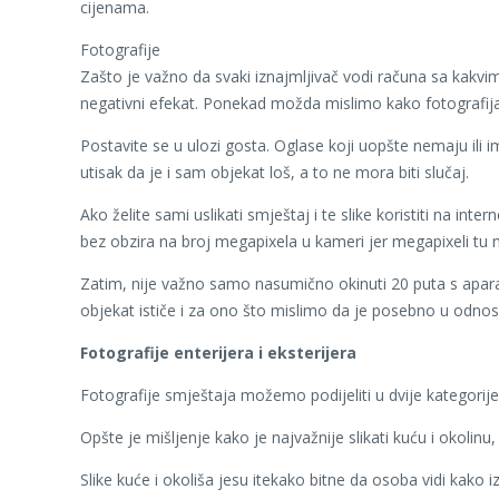
cijenama.
Fotografije
Zašto je važno da svaki iznajmljivač vodi računa sa kakvi
negativni efekat. Ponekad možda mislimo kako fotografija i 
Postavite se u ulozi gosta. Oglase koji uopšte nemaju ili im
utisak da je i sam objekat loš, a to ne mora biti slučaj.
Ako želite sami uslikati smještaj i te slike koristiti na in
bez obzira na broj megapixela u kameri jer megapixeli tu m
Zatim, nije važno samo nasumično okinuti 20 puta s apara
objekat ističe i za ono što mislimo da je posebno u odnosu
Fotografije enterijera i eksterijera
Fotografije smještaja možemo podijeliti u dvije kategorije: 
Opšte je mišljenje kako je najvažnije slikati kuću i okolin
Slike kuće i okoliša jesu itekako bitne da osoba vidi kako 