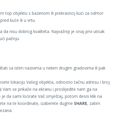
ekom top objektu s bazenom ili prekrasnoj kući za odmor
ed kuće ili u vrtu.
 da nisu dobrog kvaliteta. Najvažniji je onaj prvi utisak
ući pažnju.
ltati sa istim nazivima u nekim drugim gradovima ili pak
sete lokaciju Vašeg objekta, odnosno tačnu adresu i broj.
ji Vam se prikaže na ekranu i proslijedite nam ga na
je da sami locirate Vaš smještaj, potom desni klik na
knete na te koordinate, izaberete dugme
SHARE
, zatim
vezana.