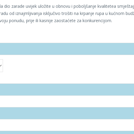
da dio zarade uvijek uložite u obnovu i poboljšanje kvalitetea smješta
aradu od iznajmljivanja isključivo trošiti na krpanje rupa u kućnom bud
voju ponudu, prije ili kasnije zaostaćete za konkurencijom.