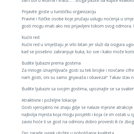
sam bol u leđima i vratu…”. Stoga pazite da kupite kvalite
Prijavite goste u turističku organizaciju
Pravne i fizičke osobe koje pružaju uslugu noćenja u smješ
gosti mogu imati ako nisi prijavljeni tokom svog odmora. N
Kućni red
Kućni red u smještaju je vrlo bitan jer služi da osigura ug
kad se posebno zabranjuje buka, ko sve i kako može koristi
Budite ljubazni prema gostima
Za mnoge iznajmljivače gosti su tek brojke i novčane cifre
nam gosti, oni su samo gnjavaža i obaveza!” Takav stav na
Budite ljubazni sa svojim gostima, upoznajte se sa svakim 
Atraktivne i poželjne lokacije
Gosti vjerojatno ne znaju gdje se nalaze mjesne atrakcije i
najbolja mjesta koja mogu posjetiti i koja će im ostati 
zavisi hoće li se gost na odmoru dobro provesti ili će zbog 
Dio zarade uvijek uložite u poboljšanje kvaliteta