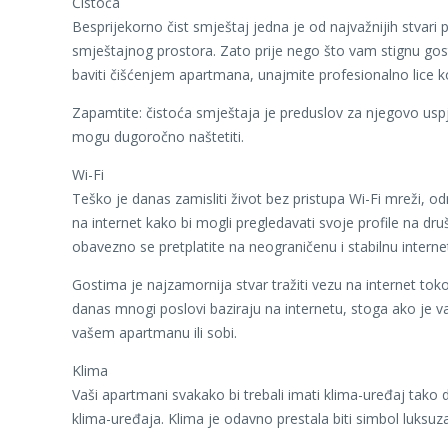
Čistoća
Besprijekorno čist smještaj jedna je od najvažnijih stvari
smještajnog prostora. Zato prije nego što vam stignu gosti, 
baviti čišćenjem apartmana, unajmite profesionalno lice ko
Zapamtite: čistoća smještaja je preduslov za njegovo uspj
mogu dugoročno naštetiti.
Wi-Fi
Teško je danas zamisliti život bez pristupa Wi-Fi mreži, od
na internet kako bi mogli pregledavati svoje profile na druš
obavezno se pretplatite na neograničenu i stabilnu interne
Gostima je najzamornija stvar tražiti vezu na internet tok
danas mnogi poslovi baziraju na internetu, stoga ako je v
vašem apartmanu ili sobi.
Klima
Vaši apartmani svakako bi trebali imati klima-uređaj tako d
klima-uređaja. Klima je odavno prestala biti simbol luks