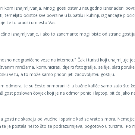
 prilikom iznajmljivanja. Mnogi gosti ostanu neugodno iznenađeni povr
temeljito očistite sve površine u kupatilu i kuhinji, izglancajte pločic
je će to uraditi umjesto Vas.
ešno iznajmljivanje, i ako to zanemarite mogli biste od strane gostij
nosno neograničene veze na internetu? Čak i turisti koji unajmljuje je
tvenim mrežama, komunicirati, dijeliti fotografije, selfije, slati poruk
tsku vezu, a to može samo pridonijeti zadovoljstvu gostiju.
om odmora, te su često primorani ići u bučne kafiće samo zato što žele
aš gost poslovan čovjek koji je na odmor ponio i laptop, bit će jako 
a gosti ne skapaju od vrućine i sparine kad se vrate s mora. Nemojte g
uza te je postala nešto što se podrazumijeva, pogotovo u turizmu. Po