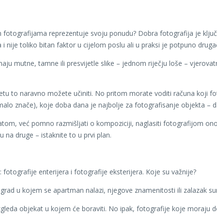
m fotografijama reprezentuje svoju ponudu? Dobra fotografija je klju
nije toliko bitan faktor u cijelom poslu ali u praksi je potpuno drugač
aju mutne, tamne ili presvijetle slike – jednom riječju loše – vjerovatn
ternetu to naravno možete učiniti. No pritom morate voditi računa koji f
alo znače), koje doba dana je najbolje za fotografisanje objekta – da l
tom, već pomno razmišljati o kompoziciji, naglasiti fotografijom on
 na druge – istaknite to u prvi plan.
fotografije enterijera i fotografije eksterijera. Koje su važnije?
u, grad u kojem se apartman nalazi, njegove znamenitosti ili zalazak su
izgleda objekat u kojem će boraviti. No ipak, fotografije koje moraju 