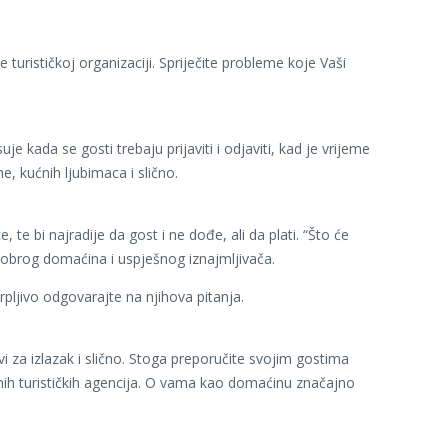
turističkoj organizaciji. Spriječite probleme koje Vaši
 kada se gosti trebaju prijaviti i odjaviti, kad je vrijeme
, kućnih ljubimaca i slično.
e bi najradije da gost i ne dođe, ali da plati. “Što će
 dobrog domaćina i uspješnog iznajmljivača.
rpljivo odgovarajte na njihova pitanja.
vi za izlazak i slično. Stoga preporučite svojim gostima
nih turističkih agencija. O vama kao domaćinu značajno