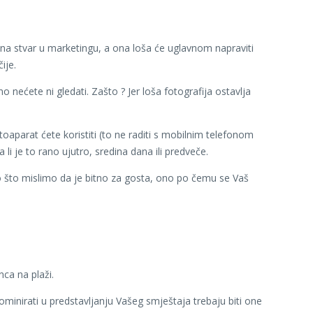
čna stvar u marketingu, a ona loša će uglavnom napraviti
ije.
o nećete ni gledati. Zašto ? Jer loša fotografija ostavlja
otoaparat ćete koristiti (to ne raditi s mobilnim telefonom
i je to rano ujutro, sredina dana ili predveče.
o što mislimo da je bitno za gosta, ono po čemu se Vaš
nca na plaži.
dominirati u predstavljanju Vašeg smještaja trebaju biti one