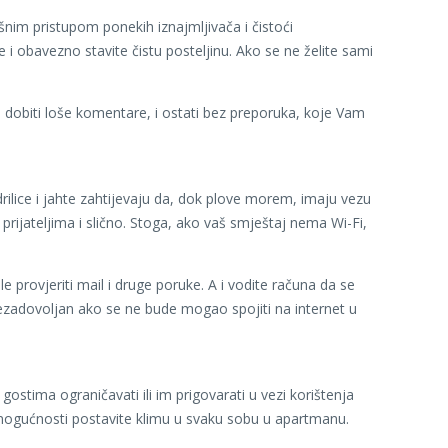
šnim pristupom ponekih iznajmljivača i čistoći
e i obavezno stavite čistu posteljinu. Ako se ne želite sami
u dobiti loše komentare, i ostati bez preporuka, koje Vam
drilice i jahte zahtijevaju da, dok plove morem, imaju vezu
e prijateljima i slično. Stoga, ako vaš smještaj nema Wi-Fi,
 provjeriti mail i druge poruke. A i vodite računa da se
nezadovoljan ako se ne bude mogao spojiti na internet u
ostima ograničavati ili im prigovarati u vezi korištenja
 mogućnosti postavite klimu u svaku sobu u apartmanu.