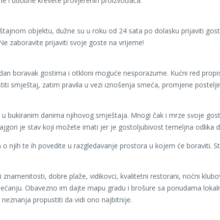
tne i udobne krevete provjerenih proizvođača.
tajnom objektu, dužne su u roku od 24 sata po dolasku prijaviti goste 
e zaboravite prijaviti svoje goste na vrijeme!
odan boravak gostima i otkloni moguće nesporazume. Kućni red propisuje
ti smještaj, zatim pravila u vezi iznošenja smeća, promjene posteljine
 u bukiranim danima njihovog smještaja. Mnogi čak i mrze svoje goste, t
jgori je stav koji možete imati jer je gostoljubivost temeljna odlika
o njih te ih povedite u razgledavanje prostora u kojem će boraviti. St
 znamenitosti, dobre plaže, vidikovci, kvalitetni restorani, noćni klubo
u sjećanju. Obavezno im dajte mapu gradu i brošure sa ponudama lokal
neznanja propustiti da vidi ono najbitnije.