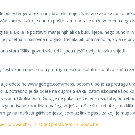
le biti enterijer a tek manji broj eksterijer. Naravno ako se radi o n
više zanima kako je unutra pošto tamo borave duže vremena nego ispr
fija. Bolje je postaviti manje njih ali da budu lijepe, nego puno njih a
je početna ili naslovna u oglasu trebala biti ona najbolja, koja će priv
na stara ”Slika govori više od hiljadu riječi” ovdje itekako vrijedi.
, često kada unesemo u pretragu neki objekat ili neku ulicu izađu rezu
o da je odete na www.google.com/maps, potom u polje za pretragu une
aciju, potrebno je da odete na dugme
SHARE
, zatim iskopirate kod ko
vezana. Ukoliko Vam Google ne prikazuje željene rezultate, potrebno 
e izgenerisane koordinate Vašeg smještaja. Sve što trebate je da kli
te nam ga na marketing@hnsmjestaj.com uz link oglasa za koji je mapa 
tube.com/watch?v=7–sG0oQ2RM&feature=youtu.be