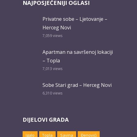
NAJPOSJEĆENIJI OGLASI
Privatne sobe – Ljetovanje –
Herceg Novi
7,059
views
Apartman na savršenoj lokaciji
– Topla
7,013
views
Sobe Stari grad – Herceg Novi
6,310
views
DIJELOVI GRADA
Igalo
Topla
Savina
Đenovići