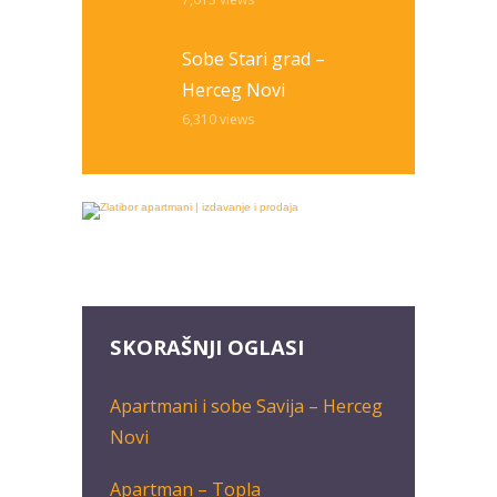
Sobe Stari grad –
Herceg Novi
6,310
views
SKORAŠNJI OGLASI
Apartmani i sobe Savija – Herceg
Novi
Apartman – Topla