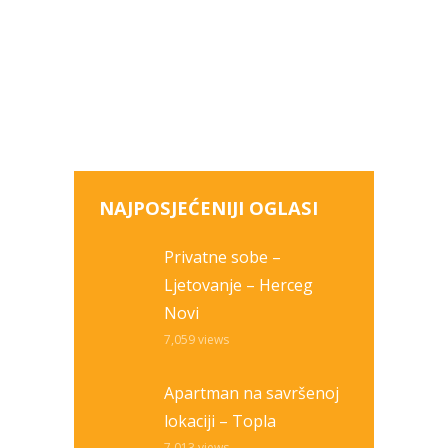
NAJPOSJEĆENIJI OGLASI
Privatne sobe –
Ljetovanje – Herceg
Novi
7,059
views
Apartman na savršenoj
lokaciji – Topla
7,013
views