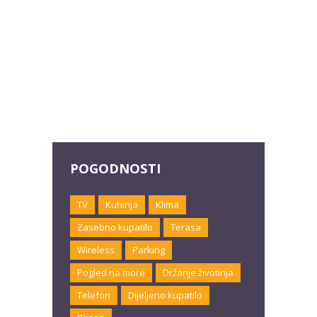
POGODNOSTI
TV
Kuhinja
Klima
Zasebno kupatilo
Terasa
Wireless
Parking
Pogled na more
Držanje životinja
Telefon
Dijeljeno kupatilo