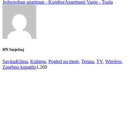
Jednosoban apartman - Kumbor
Apartmani Vanja - Topla
HN Smještaj
Savina
Klima
,
Kuhinja
,
Pogled na more
,
Terasa
,
TV
,
Wireless
,
Zasebno kupatilo
1,269