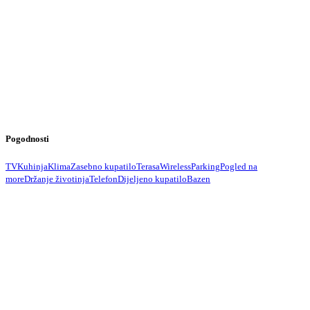
Pogodnosti
TV
Kuhinja
Klima
Zasebno kupatilo
Terasa
Wireless
Parking
Pogled na
more
Držanje životinja
Telefon
Dijeljeno kupatilo
Bazen