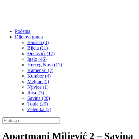
Početna
Dijelovi grada
Baošići (3)
Bijela (11)
Đenovići (17)
Igalo (46)
Herceg Novi (17)
Kamenari (2)
Kumbor (4)
Meljine (5)
Njivice (1)
Rose (3)
Savina (20)
Topla (29)
Zelenika (3)
Apartmani Miljević 2 – Savina