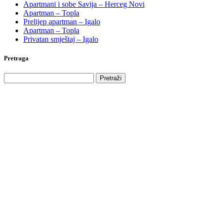
Apartmani i sobe Savija – Herceg Novi
Apartman – Topla
Prelijep apartman – Igalo
Apartman – Topla
Privatan smještaj – Igalo
Pretraga
Pretraga
za: