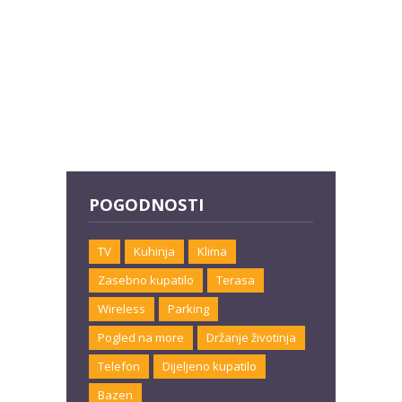
POGODNOSTI
TV
Kuhinja
Klima
Zasebno kupatilo
Terasa
Wireless
Parking
Pogled na more
Držanje životinja
Telefon
Dijeljeno kupatilo
Bazen