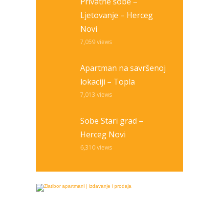
Privatne sobe –
Ljetovanje – Herceg
Novi
7,059
views
Apartman na savršenoj
lokaciji – Topla
7,013
views
Sobe Stari grad –
Herceg Novi
6,310
views