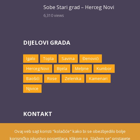
Sobe Stari grad – Herceg Novi
6,310
views
DIJELOVI GRADA
Igalo
Topla
Savina
Đenovići
Herceg Novi
Bijela
Meljine
Kumbor
Baošići
Rose
Zelenika
Kamenari
Njivice
KONTAKT
Email:
marketing@hnsmjestaj.com
Ovaj veb sajt koristi "kolačiće" kako bi se obezbjedilo bolje
korisničko iskustvo posjetilaca. Klikom na „Slažem se“ pristajete