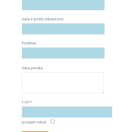
Vaša e-pošta (obavezno)
Predmet
Vaša poruka
1+2=?
Ja nisam robot