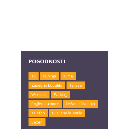
POGODNOSTI
TV
Kuhinja
Klima
Zasebno kupatilo
Terasa
Wireless
Parking
Pogled na more
Držanje životinja
Telefon
Dijeljeno kupatilo
Bazen