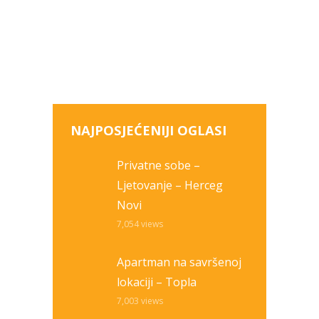
NAJPOSJEĆENIJI OGLASI
Privatne sobe –
Ljetovanje – Herceg
Novi
7,054
views
Apartman na savršenoj
lokaciji – Topla
7,003
views