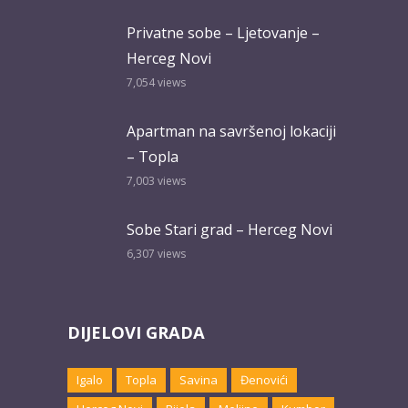
Privatne sobe – Ljetovanje –
Herceg Novi
7,054
views
Apartman na savršenoj lokaciji
– Topla
7,003
views
Sobe Stari grad – Herceg Novi
6,307
views
DIJELOVI GRADA
Igalo
Topla
Savina
Đenovići