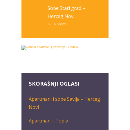
Sobe Stari grad –
Herceg Novi
6,307
views
SKORAŠNJI OGLASI
Apartmani i sobe Savija – Herceg
Novi
Apartman – Topla