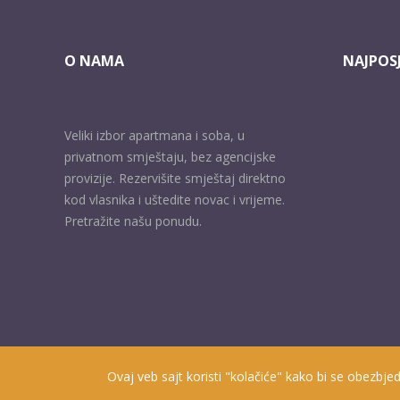
O NAMA
NAJPOSJ
Veliki izbor apartmana i soba, u
privatnom smještaju, bez agencijske
provizije. Rezervišite smještaj direktno
kod vlasnika i uštedite novac i vrijeme.
Pretražite našu ponudu.
Ovaj veb sajt koristi "kolačiće" kako bi se obezbjed
Prisutni od 2010. godine | 2019 © Smještaj u Herceg Novom