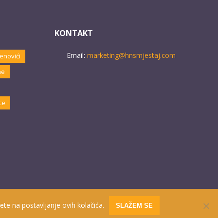
KONTAKT
Email:
marketing@hnsmjestaj.com
enovići
ne
ce
ete na postavljanje ovih kolačića.
SLAŽEM SE
Website developed by
PRO ECO