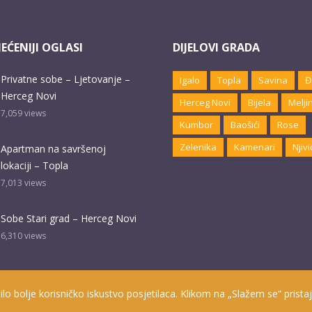
EĆENIJI OGLASI
DIJELOVI GRADA
Privatne sobe – Ljetovanje –
Igalo
Topla
Savina
Đ
Herceg Novi
Herceg Novi
Bijela
Melji
7,059
views
Kumbor
Baošići
Rose
Zelenika
Kamenari
Njivi
Apartman na savršenoj
lokaciji – Topla
7,013
views
Sobe Stari grad – Herceg Novi
6,310
views
ilo bolje korisničko iskustvo posjetilaca. Klikom na „Slažem se“ pristaj