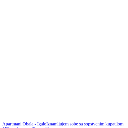
Apartmani Obala - Igalo
Iznamljujem sobe sa sopstvenim kupatilom