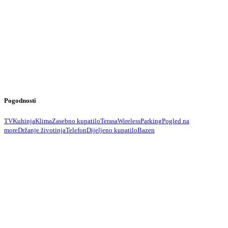
Pogodnosti
TV
Kuhinja
Klima
Zasebno kupatilo
Terasa
Wireless
Parking
Pogled na
more
Držanje životinja
Telefon
Dijeljeno kupatilo
Bazen