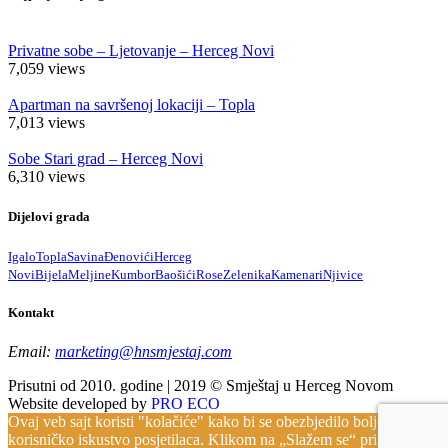
Privatne sobe – Ljetovanje – Herceg Novi
7,059
views
Apartman na savršenoj lokaciji – Topla
7,013
views
Sobe Stari grad – Herceg Novi
6,310
views
Dijelovi grada
Igalo
Topla
Savina
Đenovići
Herceg
Novi
Bijela
Meljine
Kumbor
Baošići
Rose
Zelenika
Kamenari
Njivice
Kontakt
Email:
marketing@hnsmjestaj.com
Prisutni od 2010. godine | 2019 © Smještaj u Herceg Novom
Website developed by
PRO ECO
Ovaj veb sajt koristi "kolačiće" kako bi se obezbjedilo bolje
korisničko iskustvo posjetilaca. Klikom na „Slažem se“ pristajete na