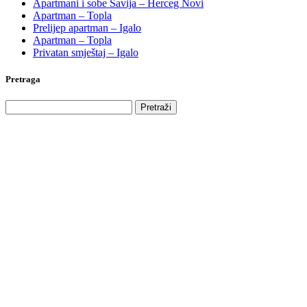
Apartmani i sobe Savija – Herceg Novi
Apartman – Topla
Prelijep apartman – Igalo
Apartman – Topla
Privatan smještaj – Igalo
Pretraga
Pretraga
za: