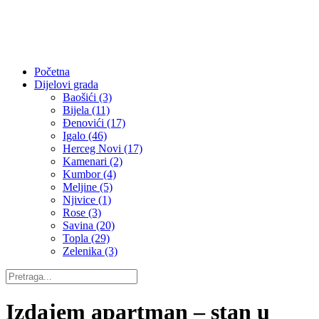
Početna
Dijelovi grada
Baošići (3)
Bijela (11)
Đenovići (17)
Igalo (46)
Herceg Novi (17)
Kamenari (2)
Kumbor (4)
Meljine (5)
Njivice (1)
Rose (3)
Savina (20)
Topla (29)
Zelenika (3)
Izdajem apartman – stan u