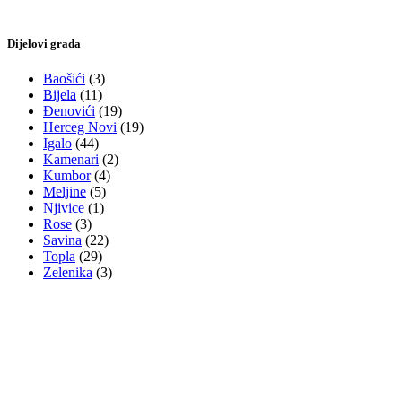
Dijelovi grada
Baošići
(3)
Bijela
(11)
Đenovići
(19)
Herceg Novi
(19)
Igalo
(44)
Kamenari
(2)
Kumbor
(4)
Meljine
(5)
Njivice
(1)
Rose
(3)
Savina
(22)
Topla
(29)
Zelenika
(3)