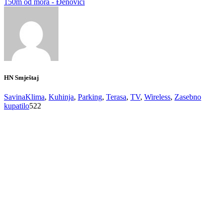
150m od mora - Đenovići
HN Smještaj
Savina
Klima
,
Kuhinja
,
Parking
,
Terasa
,
TV
,
Wireless
,
Zasebno
kupatilo
522