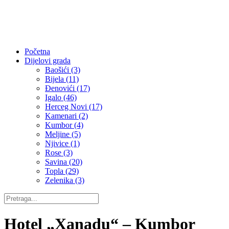
Početna
Dijelovi grada
Baošići (3)
Bijela (11)
Đenovići (17)
Igalo (46)
Herceg Novi (17)
Kamenari (2)
Kumbor (4)
Meljine (5)
Njivice (1)
Rose (3)
Savina (20)
Topla (29)
Zelenika (3)
Hotel „Xanadu“ – Kumbor