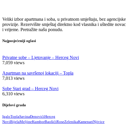
Veliki izbor apartmana i soba, u privatnom smještaju, bez agencijske
provizije. Rezervišite smještaj direktno kod vlasnika i uštedite novac
i vrijeme. Pretražite našu ponudu.
Najposjećeniji oglasi
Privatne sobe – Ljetovanje – Herceg Novi
7,059
views
Apartman na savršenoj lokaciji – Topla
7,013
views
Sobe Stari grad – Herceg Novi
6,310
views
Dijelovi grada
Igalo
Topla
Savina
Đenovići
Herceg
Novi
Bijela
Meljine
Kumbor
Baošići
Rose
Zelenika
Kamenari
Njivice