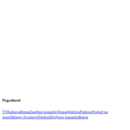
Pogodnosti
TV
Kuhinja
Klima
Zasebno kupatilo
Terasa
Wireless
Parking
Pogled na
more
Držanje životinja
Telefon
Dijeljeno kupatilo
Bazen