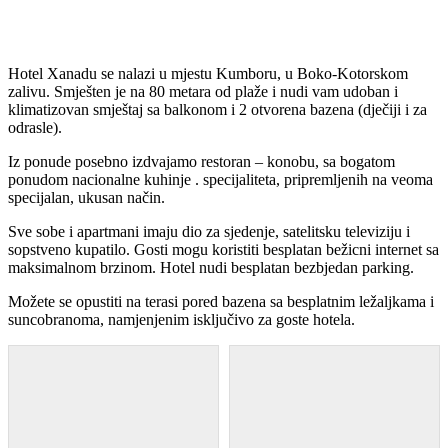
Hotel Xanadu se nalazi u mjestu Kumboru, u Boko-Kotorskom
zalivu. Smješten je na 80 metara od plaže i nudi vam udoban i
klimatizovan smještaj sa balkonom i 2 otvorena bazena (dječiji i za
odrasle).
Iz ponude posebno izdvajamo restoran – konobu, sa bogatom
ponudom nacionalne kuhinje . specijaliteta, pripremljenih na veoma
specijalan, ukusan način.
Sve sobe i apartmani imaju dio za sjedenje, satelitsku televiziju i
sopstveno kupatilo. Gosti mogu koristiti besplatan bežicni internet sa
maksimalnom brzinom. Hotel nudi besplatan bezbjedan parking.
Možete se opustiti na terasi pored bazena sa besplatnim ležaljkama i
suncobranoma, namjenjenim isključivo za goste hotela.