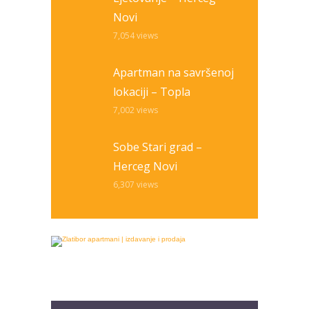
Novi
7,054
views
Apartman na savršenoj
lokaciji – Topla
7,002
views
Sobe Stari grad –
Herceg Novi
6,307
views