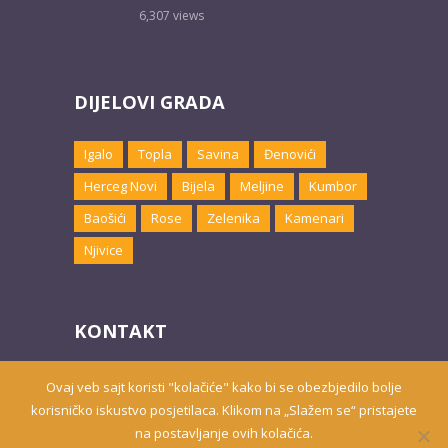
6,307
views
DIJELOVI GRADA
Igalo
Topla
Savina
Đenovići
Herceg Novi
Bijela
Meljine
Kumbor
Baošići
Rose
Zelenika
Kamenari
Njivice
KONTAKT
Email:
marketing@hnsmjestaj.com
Ovaj veb sajt koristi "kolačiće" kako bi se obezbjedilo bolje
korisničko iskustvo posjetilaca. Klikom na „Slažem se“ pristajete
na postavljanje ovih kolačića.