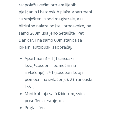
raspolažu većim brojem lijepih
pješčanih i betonskih plaža. Apartmani
su smješteni ispod magistrale, a u
blizini se nalaze pošta i prodavnice, na
samo 200m udaljeno Šetalište ”Pet
Danica”, i na samo 60m stanica za
lokalni autobuski saobraćaj.
Apartman 3 + 1( francuski
ležaj+zasebni i pomoćni na
izvlačenje), 2+1 (zaseban ležaj i
pomoćni na izvlačenje), 2 (francuski
ležaj)
Mini kuhinja sa frižiderom, svim
posuđem i escajgom
Pegla i fen