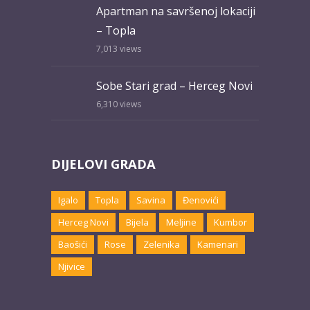
Apartman na savršenoj lokaciji
– Topla
7,013
views
Sobe Stari grad – Herceg Novi
6,310
views
DIJELOVI GRADA
Igalo
Topla
Savina
Đenovići
Herceg Novi
Bijela
Meljine
Kumbor
Baošići
Rose
Zelenika
Kamenari
Njivice