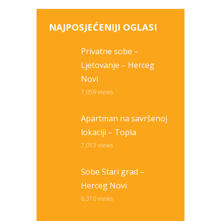
NAJPOSJEĆENIJI OGLASI
Privatne sobe –
Ljetovanje – Herceg
Novi
7,059
views
Apartman na savršenoj
lokaciji – Topla
7,013
views
Sobe Stari grad –
Herceg Novi
6,310
views