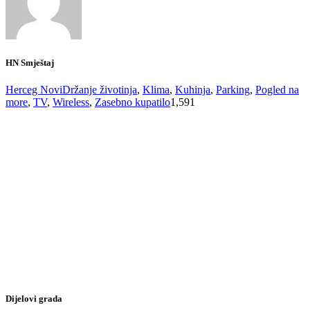
HN Smještaj
Herceg Novi
Držanje životinja
,
Klima
,
Kuhinja
,
Parking
,
Pogled na
more
,
TV
,
Wireless
,
Zasebno kupatilo
1,591
Dijelovi grada