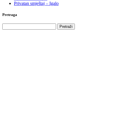
Privatan smještaj – Igalo
Pretraga
Pretraga
za: