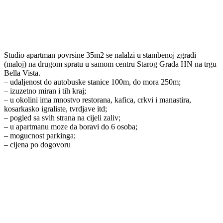
Studio apartman povrsine 35m2 se nalalzi u stambenoj zgradi
(maloj) na drugom spratu u samom centru Starog Grada HN na trgu
Bella Vista.
– udaljenost do autobuske stanice 100m, do mora 250m;
– izuzetno miran i tih kraj;
– u okolini ima mnostvo restorana, kafica, crkvi i manastira,
kosarkasko igraliste, tvrdjave itd;
– pogled sa svih strana na cijeli zaliv;
– u apartmanu moze da boravi do 6 osoba;
– mogucnost parkinga;
– cijena po dogovoru