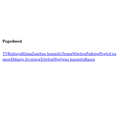
Pogodnosti
TV
Kuhinja
Klima
Zasebno kupatilo
Terasa
Wireless
Parking
Pogled na
more
Držanje životinja
Telefon
Dijeljeno kupatilo
Bazen