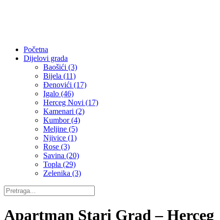
Početna
Dijelovi grada
Baošići (3)
Bijela (11)
Đenovići (17)
Igalo (46)
Herceg Novi (17)
Kamenari (2)
Kumbor (4)
Meljine (5)
Njivice (1)
Rose (3)
Savina (20)
Topla (29)
Zelenika (3)
Apartman Stari Grad – Herceg