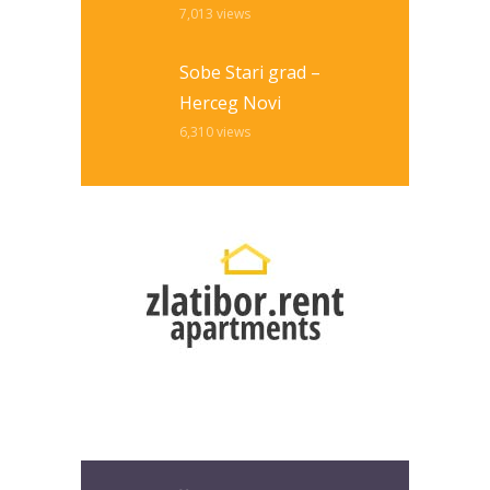
7,013
views
Sobe Stari grad –
Herceg Novi
6,310
views