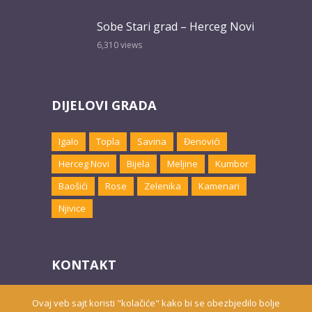
Sobe Stari grad – Herceg Novi
6,310
views
DIJELOVI GRADA
Igalo
Topla
Savina
Đenovići
Herceg Novi
Bijela
Meljine
Kumbor
Baošići
Rose
Zelenika
Kamenari
Njivice
KONTAKT
Email:
marketing@hnsmjestaj.com
Ovaj veb sajt koristi "kolačiće" kako bi se obezbjedilo bolje