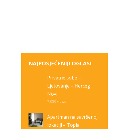
NAJPOSJEĆENIJI OGLASI
Privatne sobe –
Ljetovanje – Herceg
Novi
7,059
views
Apartman na savršenoj
lokaciji – Topla