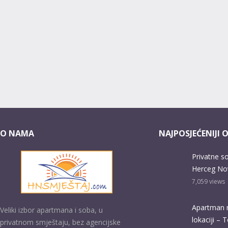
O NAMA
NAJPOSJEĆENIJI 
Privatne s
Herceg No
7,059
views
Apartman 
Veliki izbor apartmana i soba, u
lokaciji – 
privatnom smještaju, bez agencijske