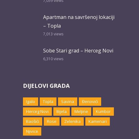
7,059
views
Apartman na savršenoj lokaciji
– Topla
7,013
views
Sobe Stari grad – Herceg Novi
6,310
views
DIJELOVI GRADA
Igalo
Topla
Savina
Đenovići
Herceg Novi
Bijela
Meljine
Kumbor
Baošići
Rose
Zelenika
Kamenari
Njivice