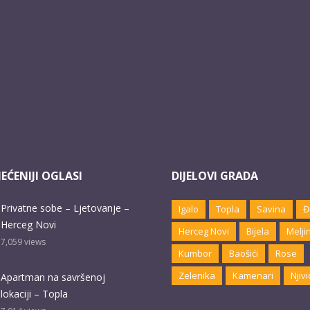
EĆENIJI OGLASI
DIJELOVI GRADA
Privatne sobe – Ljetovanje –
Igalo
Topla
Savina
Đ
Herceg Novi
Herceg Novi
Bijela
Melji
7,059
views
Kumbor
Baošići
Rose
Zelenika
Kamenari
Njivi
Apartman na savršenoj
lokaciji – Topla