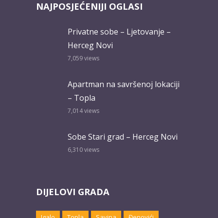
NAJPOSJEĆENIJI OGLASI
Privatne sobe – Ljetovanje –
Herceg Novi
7,059
views
Apartman na savršenoj lokaciji
– Topla
7,014
views
Sobe Stari grad – Herceg Novi
6,310
views
DIJELOVI GRADA
Igalo
Topla
Savina
Đenovići