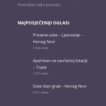
Pretražite našu ponudu.
NAJPOSJEĆENIJI OGLASI
Privatne sobe – Ljetovanje –
Herceg Novi
7,064
views
Apartman na savršenoj lokaciji
– Topla
7,015
views
Sobe Stari grad – Herceg Novi
6,311
views