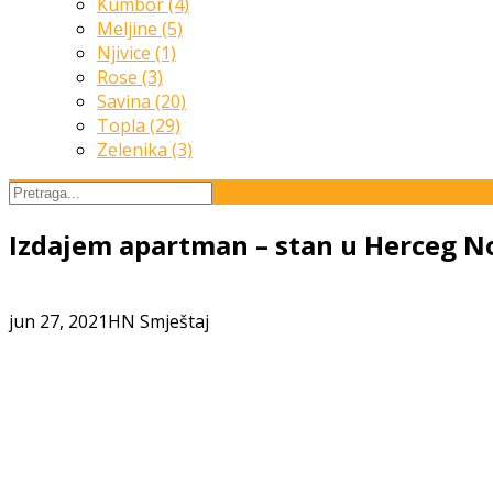
Kumbor (4)
Meljine (5)
Njivice (1)
Rose (3)
Savina (20)
Topla (29)
Zelenika (3)
Izdajem apartman – stan u Herceg 
jun 27, 2021
HN Smještaj