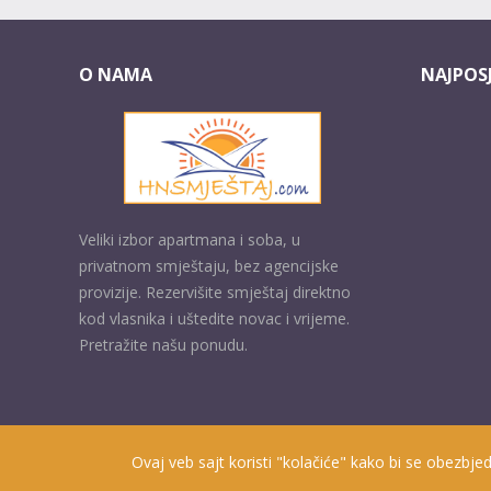
O NAMA
NAJPOSJ
Veliki izbor apartmana i soba, u
privatnom smještaju, bez agencijske
provizije. Rezervišite smještaj direktno
kod vlasnika i uštedite novac i vrijeme.
Pretražite našu ponudu.
Ovaj veb sajt koristi "kolačiće" kako bi se obezbjed
Prisutni od 2010. godine | 2019 © Smještaj u Herceg Novom