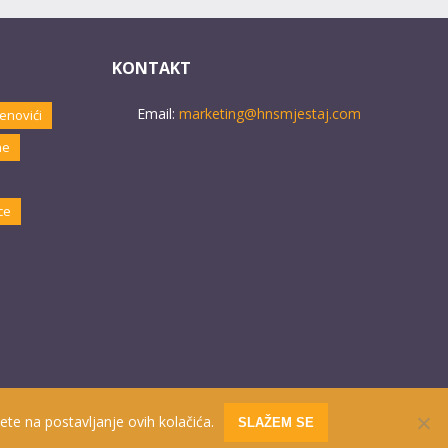
KONTAKT
Email:
marketing@hnsmjestaj.com
enovići
ne
ce
ete na postavljanje ovih kolačića.
SLAŽEM SE
Website developed by
PRO ECO