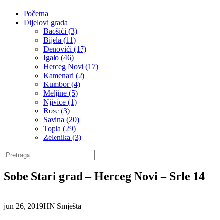
Početna
Dijelovi grada
Baošići (3)
Bijela (11)
Đenovići (17)
Igalo (46)
Herceg Novi (17)
Kamenari (2)
Kumbor (4)
Meljine (5)
Njivice (1)
Rose (3)
Savina (20)
Topla (29)
Zelenika (3)
Sobe Stari grad – Herceg Novi – Srle 14
jun 26, 2019
HN Smještaj