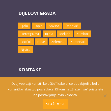
DIJELOVI GRADA
Igalo
Topla
Savina
Đenovići
Herceg Novi
Bijela
Meljine
Kumbor
Baošići
Rose
Zelenika
Kamenari
Njivice
KONTAKT
Email:
marketing@hnsmjestaj.com
Ovaj veb sajt koristi "kolačiće" kako bi se obezbjedilo bolje
korisničko iskustvo posjetilaca. Klikom na „Slažem se“ pristajete
na postavljanje ovih kolačića.
Prisutni od 2010. godine | 2019 © Smještaj u Herceg Novom
SLAŽEM SE
Website developed by
PRO ECO