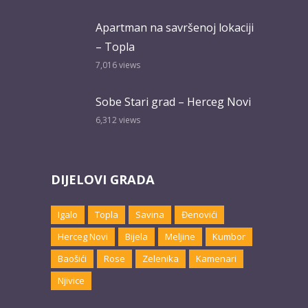
Apartman na savršenoj lokaciji
– Topla
7,016
views
Sobe Stari grad – Herceg Novi
6,312
views
DIJELOVI GRADA
Igalo
Topla
Savina
Đenovići
Herceg Novi
Bijela
Meljine
Kumbor
Baošići
Rose
Zelenika
Kamenari
Njivice