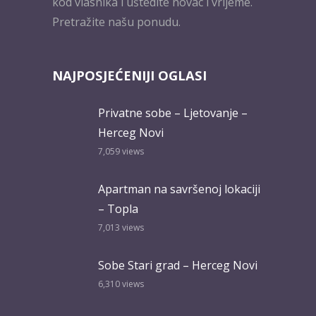
kod vlasnika i uštedite novac i vrijeme.
Pretražite našu ponudu.
NAJPOSJEĆENIJI OGLASI
Privatne sobe – Ljetovanje –
Herceg Novi
7,059
views
Apartman na savršenoj lokaciji
– Topla
7,013
views
Sobe Stari grad – Herceg Novi
6,310
views