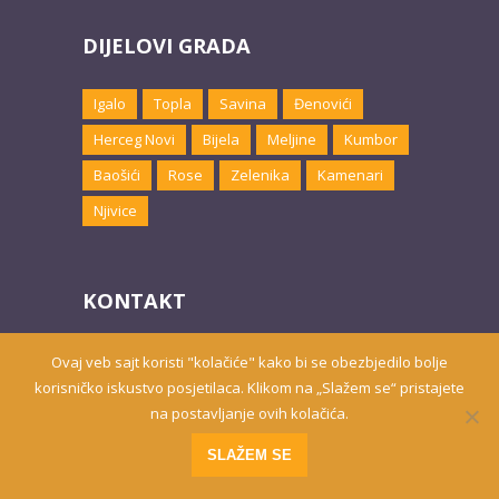
DIJELOVI GRADA
Igalo
Topla
Savina
Đenovići
Herceg Novi
Bijela
Meljine
Kumbor
Baošići
Rose
Zelenika
Kamenari
Njivice
KONTAKT
Email:
marketing@hnsmjestaj.com
Ovaj veb sajt koristi "kolačiće" kako bi se obezbjedilo bolje
korisničko iskustvo posjetilaca. Klikom na „Slažem se“ pristajete
na postavljanje ovih kolačića.
Prisutni od 2010. godine | 2019 © Smještaj u Herceg Novom
SLAŽEM SE
Website developed by
PRO ECO