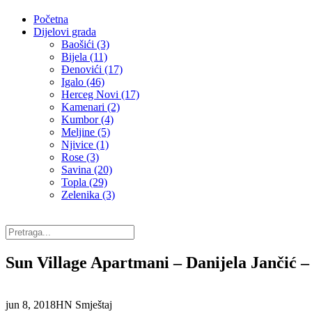
Početna
Dijelovi grada
Baošići (3)
Bijela (11)
Đenovići (17)
Igalo (46)
Herceg Novi (17)
Kamenari (2)
Kumbor (4)
Meljine (5)
Njivice (1)
Rose (3)
Savina (20)
Topla (29)
Zelenika (3)
Sun Village Apartmani – Danijela Jančić –
jun 8, 2018
HN Smještaj