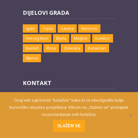
DIJELOVI GRADA
Igalo
Topla
Savina
Đenovići
Herceg Novi
Bijela
Meljine
Kumbor
Baošići
Rose
Zelenika
Kamenari
Njivice
KONTAKT
Email:
marketing@hnsmjestaj.com
Ovaj veb sajt koristi "kolačiće" kako bi se obezbjedilo bolje
korisničko iskustvo posjetilaca. Klikom na „Slažem se“ pristajete
na postavljanje ovih kolačića.
Prisutni od 2010. godine | 2019 © Smještaj u Herceg Novom
SLAŽEM SE
Website developed by
PRO ECO