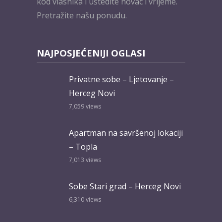
kod vlasnika i uštedite novac i vrijeme.
Pretražite našu ponudu.
NAJPOSJEĆENIJI OGLASI
Privatne sobe – Ljetovanje –
Herceg Novi
7,059
views
Apartman na savršenoj lokaciji
– Topla
7,013
views
Sobe Stari grad – Herceg Novi
6,310
views