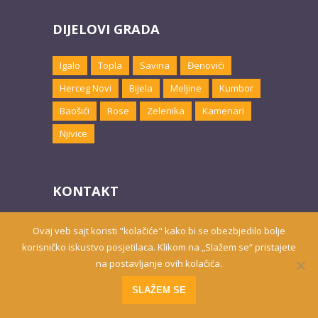
DIJELOVI GRADA
Igalo
Topla
Savina
Đenovići
Herceg Novi
Bijela
Meljine
Kumbor
Baošići
Rose
Zelenika
Kamenari
Njivice
KONTAKT
Email:
marketing@hnsmjestaj.com
Ovaj veb sajt koristi "kolačiće" kako bi se obezbjedilo bolje
korisničko iskustvo posjetilaca. Klikom na „Slažem se“ pristajete
na postavljanje ovih kolačića.
Prisutni od 2010. godine | 2019 © Smještaj u Herceg Novom
SLAŽEM SE
Website developed by
PRO ECO