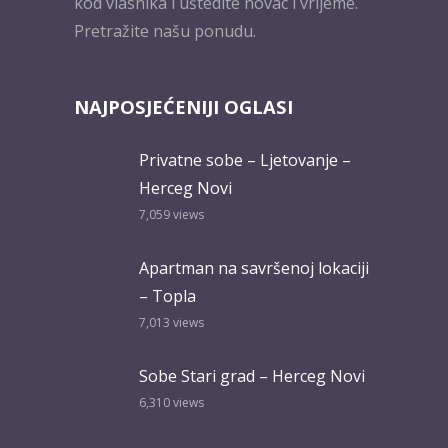
kod vlasnika i uštedite novac i vrijeme.
Pretražite našu ponudu.
NAJPOSJEĆENIJI OGLASI
Privatne sobe – Ljetovanje –
Herceg Novi
7,059
views
Apartman na savršenoj lokaciji
– Topla
7,013
views
Sobe Stari grad – Herceg Novi
6,310
views