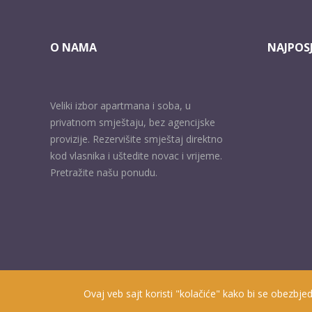
O NAMA
NAJPOSJ
Veliki izbor apartmana i soba, u
privatnom smještaju, bez agencijske
provizije. Rezervišite smještaj direktno
kod vlasnika i uštedite novac i vrijeme.
Pretražite našu ponudu.
Ovaj veb sajt koristi "kolačiće" kako bi se obezbjed
Prisutni od 2010. godine | 2019 © Smještaj u Herceg Novom