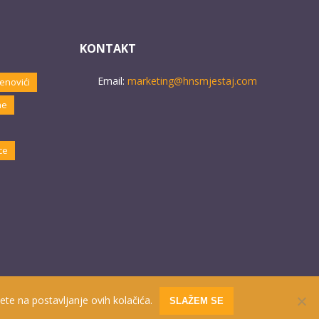
KONTAKT
Email:
marketing@hnsmjestaj.com
enovići
ne
ce
ete na postavljanje ovih kolačića.
SLAŽEM SE
Website developed by
PRO ECO