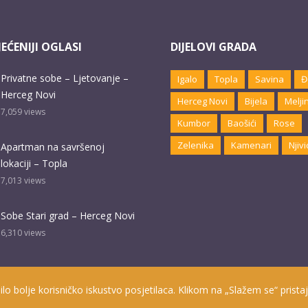
EĆENIJI OGLASI
DIJELOVI GRADA
Privatne sobe – Ljetovanje –
Igalo
Topla
Savina
Đ
Herceg Novi
Herceg Novi
Bijela
Melji
7,059
views
Kumbor
Baošići
Rose
Zelenika
Kamenari
Njivi
Apartman na savršenoj
lokaciji – Topla
7,013
views
Sobe Stari grad – Herceg Novi
6,310
views
ilo bolje korisničko iskustvo posjetilaca. Klikom na „Slažem se“ pristaj