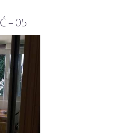
Ć – 05