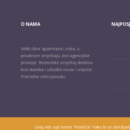
O NAMA
NAJPOSJ
Veliki izbor apartmana i soba, u
privatnom smještaju, bez agencijske
provizije. Rezervišite smještaj direktno
kod vlasnika i uštedite novac i vrijeme.
Pretražite našu ponudu.
Ovaj veb sajt koristi "kolačiće" kako bi se obezbjed