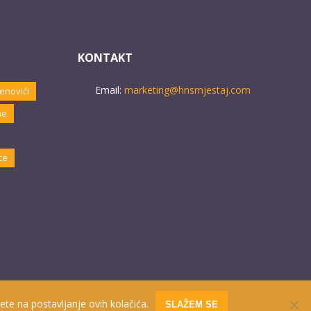
KONTAKT
Email:
marketing@hnsmjestaj.com
enovići
ne
ce
ete na postavljanje ovih kolačića.
SLAŽEM SE