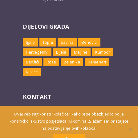
DIJELOVI GRADA
Igalo
Topla
Savina
Đenovići
Herceg Novi
Bijela
Meljine
Kumbor
Baošići
Rose
Zelenika
Kamenari
Njivice
KONTAKT
Email:
marketing@hnsmjestaj.com
Ovaj veb sajt koristi "kolačiće" kako bi se obezbjedilo bolje
korisničko iskustvo posjetilaca. Klikom na „Slažem se“ pristajete
na postavljanje ovih kolačića.