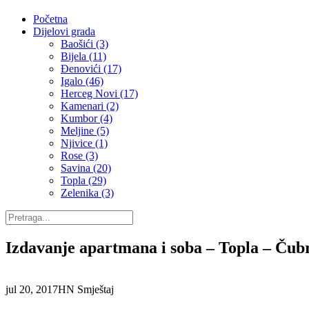
Početna
Dijelovi grada
Baošići (3)
Bijela (11)
Đenovići (17)
Igalo (46)
Herceg Novi (17)
Kamenari (2)
Kumbor (4)
Meljine (5)
Njivice (1)
Rose (3)
Savina (20)
Topla (29)
Zelenika (3)
Izdavanje apartmana i soba – Topla – Čubr
jul 20, 2017
HN Smještaj