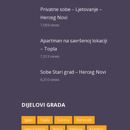
Privatne sobe – Ljetovanje –
Herceg Novi
7,059
views
Apartman na savršenoj lokaciji
– Topla
7,013
views
Sobe Stari grad – Herceg Novi
6,310
views
DIJELOVI GRADA
Igalo
Topla
Savina
Đenovići
Herceg Novi
Bijela
Meljine
Kumbor