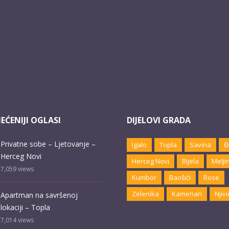
EĆENIJI OGLASI
DIJELOVI GRADA
Privatne sobe – Ljetovanje –
Igalo
Topla
Savina
Đ
Herceg Novi
Herceg Novi
Bijela
Melji
7,059
views
Kumbor
Baošići
Rose
Zelenika
Kamenari
Njivi
Apartman na savršenoj
lokaciji – Topla
7,014
views