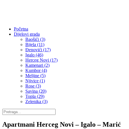
Početna
Dijelovi grada
Baošići (3)
Bijela (11)
Đenovići (17)
Igalo (46)
Herceg Novi (17)
Kamenari (2)
Kumbor (4)
Meljine (5)
Njivice (1)
Rose (3)
Savina (20)
Topla (29)
Zelenika (3)
Apartmani Herceg Novi – Igalo – Marić