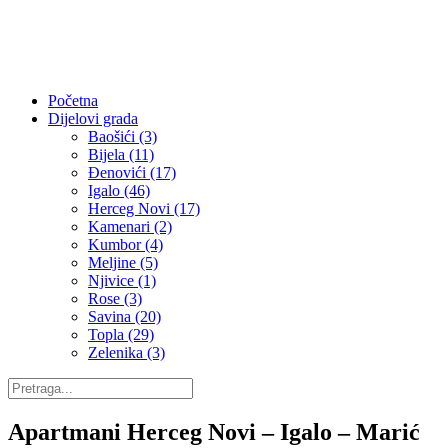
Početna
Dijelovi grada
Baošići (3)
Bijela (11)
Đenovići (17)
Igalo (46)
Herceg Novi (17)
Kamenari (2)
Kumbor (4)
Meljine (5)
Njivice (1)
Rose (3)
Savina (20)
Topla (29)
Zelenika (3)
Apartmani Herceg Novi – Igalo – Marić