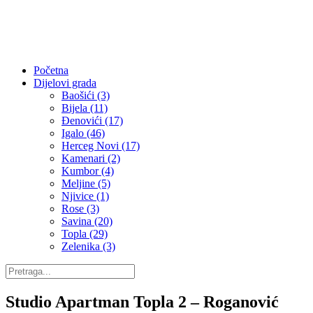
Početna
Dijelovi grada
Baošići (3)
Bijela (11)
Đenovići (17)
Igalo (46)
Herceg Novi (17)
Kamenari (2)
Kumbor (4)
Meljine (5)
Njivice (1)
Rose (3)
Savina (20)
Topla (29)
Zelenika (3)
Studio Apartman Topla 2 – Roganović