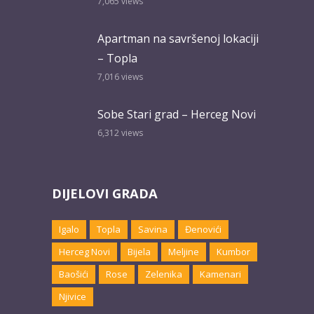
7,065
views
Apartman na savršenoj lokaciji
– Topla
7,016
views
Sobe Stari grad – Herceg Novi
6,312
views
DIJELOVI GRADA
Igalo
Topla
Savina
Đenovići
Herceg Novi
Bijela
Meljine
Kumbor
Baošići
Rose
Zelenika
Kamenari
Njivice