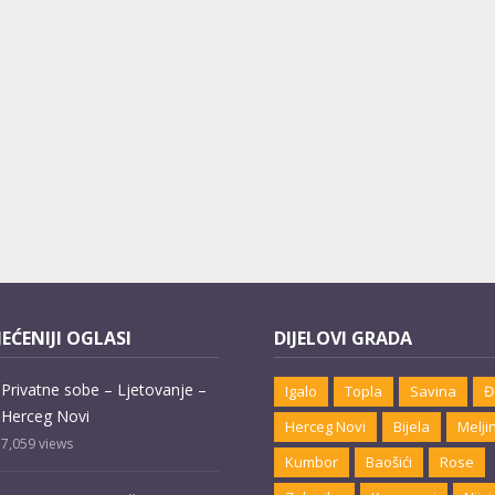
EĆENIJI OGLASI
DIJELOVI GRADA
Privatne sobe – Ljetovanje –
Igalo
Topla
Savina
Đ
Herceg Novi
Herceg Novi
Bijela
Melji
7,059
views
Kumbor
Baošići
Rose