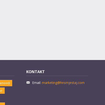
KONTAKT
Email:
marketing@hnsmjestaj.com
enovići
ne