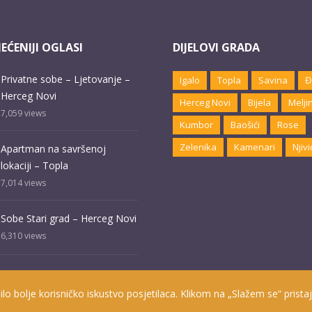
EĆENIJI OGLASI
DIJELOVI GRADA
Privatne sobe – Ljetovanje –
Igalo
Topla
Savina
Đ
Herceg Novi
Herceg Novi
Bijela
Melji
7,059
views
Kumbor
Baošići
Rose
Zelenika
Kamenari
Njivi
Apartman na savršenoj
lokaciji – Topla
7,014
views
Sobe Stari grad – Herceg Novi
6,310
views
ilo bolje korisničko iskustvo posjetilaca. Klikom na „Slažem se“ pristaj