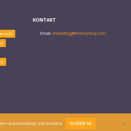
KONTAKT
Email:
marketing@hnsmjestaj.com
enovići
ne
ce
ete na postavljanje ovih kolačića.
SLAŽEM SE
Website developed by
PRO ECO