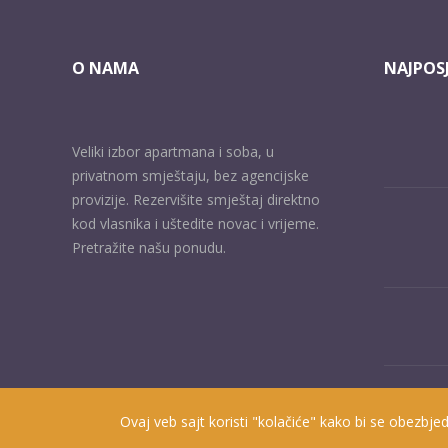
O NAMA
NAJPOSJ
Veliki izbor apartmana i soba, u
privatnom smještaju, bez agencijske
provizije. Rezervišite smještaj direktno
kod vlasnika i uštedite novac i vrijeme.
Pretražite našu ponudu.
Ovaj veb sajt koristi "kolačiće" kako bi se obezbjed
Prisutni od 2010. godine | 2019 © Smještaj u Herceg Novom