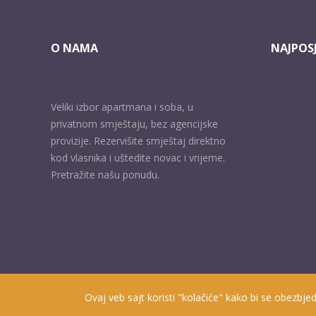
O NAMA
NAJPOSJ
Veliki izbor apartmana i soba, u
privatnom smještaju, bez agencijske
provizije. Rezervišite smještaj direktno
kod vlasnika i uštedite novac i vrijeme.
Pretražite našu ponudu.
Ovaj veb sajt koristi "kolačiće" kako bi se obezbjed
Prisutni od 2010. godine | 2019 © Smještaj u Herceg Novom