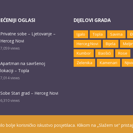
EĆENIJI OGLASI
DIJELOVI GRADA
Privatne sobe – Ljetovanje –
Igalo
Topla
Savina
Đ
Herceg Novi
Herceg Novi
Bijela
Melji
7,059
views
Kumbor
Baošići
Rose
Zelenika
Kamenari
Njivi
Apartman na savršenoj
lokaciji – Topla
7,014
views
Sobe Stari grad – Herceg Novi
6,310
views
ilo bolje korisničko iskustvo posjetilaca. Klikom na „Slažem se“ pristaj