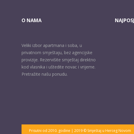
O NAMA
NAJPOSJ
Veliki izbor apartmana i soba, u
privatnom smještaju, bez agencijske
provizije. Rezervišite smještaj direktno
kod vlasnika i uštedite novac i vrijeme.
Pretražite našu ponudu.
Prisutni od 2010. godine | 2019 © Smještaj u Herceg Novom