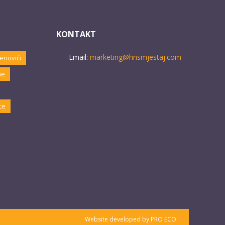
KONTAKT
Email:
marketing@hnsmjestaj.com
enovići
ne
ce
Website developed by
PRO ECO