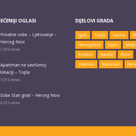
EĆENIJI OGLASI
DIJELOVI GRADA
Privatne sobe – Ljetovanje –
Igalo
Topla
Savina
Đ
Herceg Novi
Herceg Novi
Bijela
Melji
7,059
views
Kumbor
Baošići
Rose
Zelenika
Kamenari
Njivi
Apartman na savršenoj
lokaciji – Topla
7,013
views
Sobe Stari grad – Herceg Novi
6,310
views