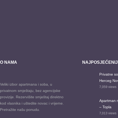
O NAMA
NAJPOSJEĆENIJI
Privatne so
Herceg Nov
Veliki izbor apartmana i soba, u
7,059
views
privatnom smještaju, bez agencijske
provizije. Rezervišite smještaj direktno
Apartman na
kod vlasnika i uštedite novac i vrijeme.
– Topla
Pretražite našu ponudu.
7,013
views