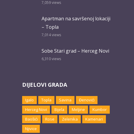
7,059
views
Apartman na savršenoj lokaciji
– Topla
7,014
views
Sobe Stari grad – Herceg Novi
6,310
views
DIJELOVI GRADA
Igalo
Topla
Savina
Đenovići
Herceg Novi
Bijela
Meljine
Kumbor
Baošići
Rose
Zelenika
Kamenari
Njivice