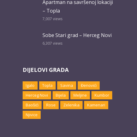
Apartman na savršenoj lokaciji
– Topla
7,007
views
Sobe Stari grad – Herceg Novi
6,307
views
DIJELOVI GRADA
Igalo
Topla
Savina
Đenovići
Herceg Novi
Bijela
Meljine
Kumbor
Baošići
Rose
Zelenika
Kamenari
Njivice