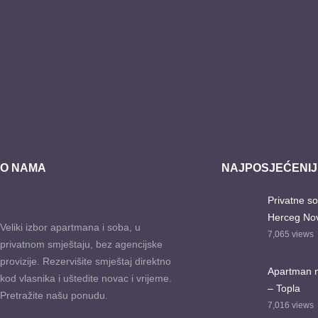
O NAMA
NAJPOSJEĆENIJI
Privatne so
Herceg Nov
Veliki izbor apartmana i soba, u
7,065
views
privatnom smještaju, bez agencijske
provizije. Rezervišite smještaj direktno
Apartman na
kod vlasnika i uštedite novac i vrijeme.
– Topla
Pretražite našu ponudu.
7,016
views