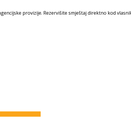
gencijske provizije. Rezervišite smještaj direktno kod vlasni
elenika
Kamenari
Njivice