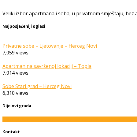
Veliki izbor apartmana i soba, u privatnom smještaju, bez a
Najposjećeniji oglasi
Privatne sobe – Ljetovanje – Herceg Novi
7,059
views
Apartman na savršenoj lokaciji – Topla
7,014
views
Sobe Stari grad – Herceg Novi
6,310
views
Dijelovi grada
Igalo
Topla
Savina
Đenovići
Herceg Novi
Bijela
Meljine
Kumbor
Baošići
Rose
Z
Kontakt